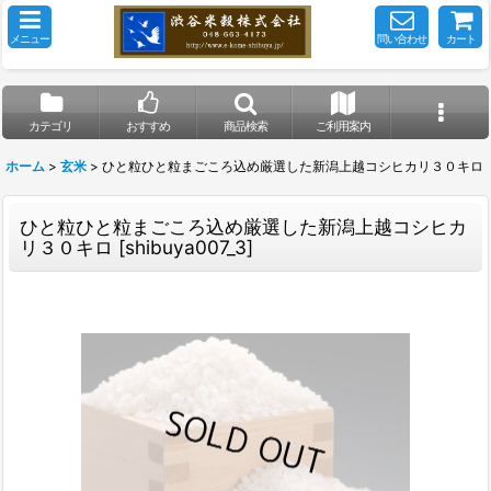
メニュー
問い合わせ
カート
カテゴリ
おすすめ
商品検索
ご利用案内
ホーム
>
玄米
>
ひと粒ひと粒まごころ込め厳選した新潟上越コシヒカリ３０キロ
ひと粒ひと粒まごころ込め厳選した新潟上越コシヒカ
リ３０キロ
[
shibuya007_3
]