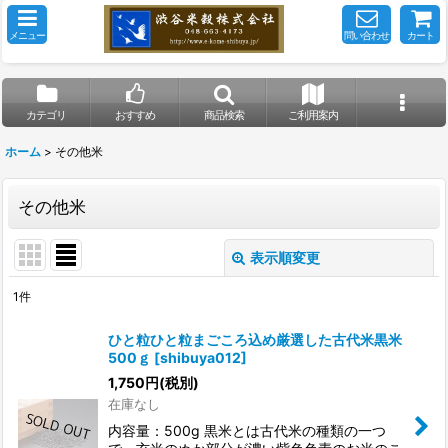
メニュー
問い合わせ
カート
カテゴリ
おすすめ
商品検索
ご利用案内
ホーム
>
その他米
その他米
表示順変更
閉じる
1
件
表示数
:
ひと粒ひと粒まごころ込め厳選した古代米黒米
500ｇ
[
shibuya012
]
並び順
:
1,750
円
(税別)
在庫なし
絞り込む
内容量：500g 黒米とは古代米の種類の一つ